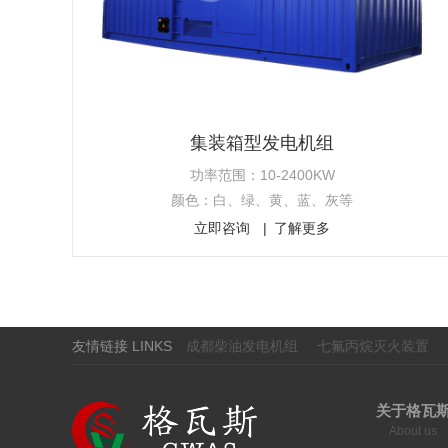
集装箱型发电机组
功率范围：10-2400KW
颜色：白、绿、黄、蓝、灰等
立即咨询
了解更多
友情链接 LINKS
成都柴油发电机组
七氟丙烷灭火装置
关于格瓦
About us