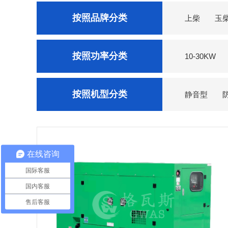
按照品牌分类
上柴
玉
菱重
东方红
按照功率分类
10-30KW
按照机型分类
静音型
在线咨询
国际客服
国内客服
售后客服