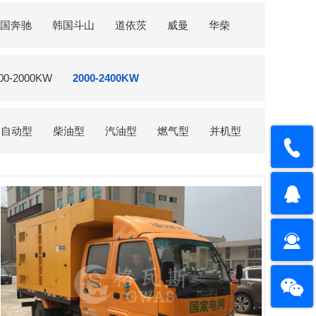
国奔驰
韩国斗山
道依茨
威曼
华柴
00-2000KW
2000-2400KW
全自动型
柴油型
汽油型
燃气型
并机型