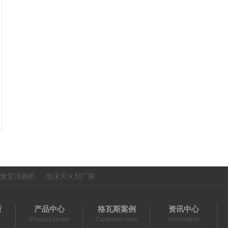
食堂洗碗机
泡沫灭火剂厂家
斯
产品中心
格瓦斯案例
资讯中心
Product center
Customer case
Information