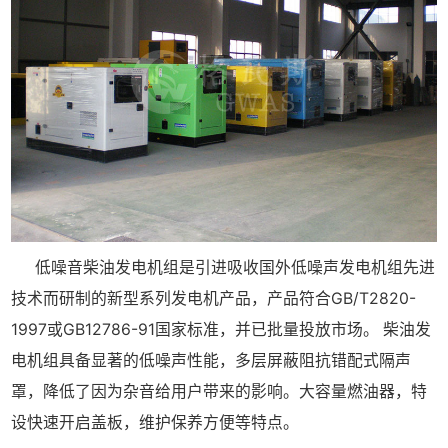
低噪音柴油发电机组是引进吸收国外低噪声发电机组先进
技术而研制的新型系列发电机产品
，
产品符合
GB/T2820-
1997
或
GB12786-91
国家标准，并已批量投放市场。
柴油发
电机组具备显著的低噪声性能，多层屏蔽阻抗错配式隔声
罩，降低了因为
杂音给用户带来的影响。大容量燃油器，特
设快速开启盖板，维护保养方便等特点。