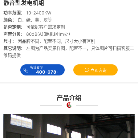
静音型发电机组
功率范围：
10-2400KW
颜色：
白、绿、黄、灰等
是否定制：
可依据客户需求定制
声音分贝：
80dB(A)(距机组1m处）
尺寸：
因品牌不同，配置不同，尺寸大小有区别
其它说明：
左图为产品实景样图，配置不一，具体图片可扫描客服二
维码提供
电话咨询
立即咨询
400-678-
8879
产品介绍