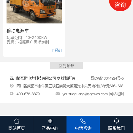
移动电源车
功率范围：10-2400KW
品牌：根据用户需求定制
[详情]
回到顶部
四川格瓦斯电力科技有限公司 © 版权所有
蜀ICP备13014924号-5

四川省成都市金牛区五块石商贸大道蓝光中央天地2栋B单元616~618
网站地图
400-678-8879
youzuoguang@scgwas.com
网站首页
产品中心
电话咨询
联系我们