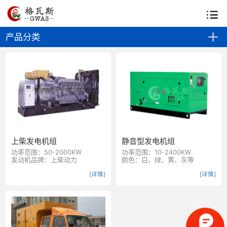
公司首页
关于我们
资质荣誉
生产基地
资讯中心
产品分类
解决方案
产品中心
上柴系列
零件供应
客户案例
上柴发电机组
静音型发电机组
功率范围：50-2000KW
功率范围：10-2400KW
发动机品牌：上柴动力
颜色：白、绿、黄、灰等
[详情]
[详情]