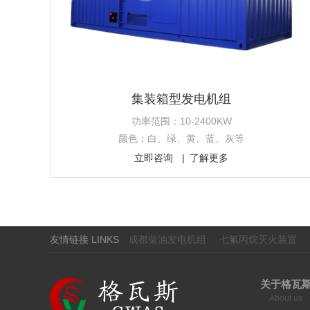
集装箱型发电机组
功率范围：10-2400KW
颜色：白、绿、黄、蓝、灰等
立即咨询
了解更多
友情链接 LINKS
成都柴油发电机组
七氟丙烷灭火装置
关于格瓦
About us