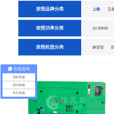
按照品牌分类
上柴
玉
菱重
东方红
按照功率分类
10-30KW
按照机型分类
静音型
在线咨询
国际客服
国内客服
售后客服