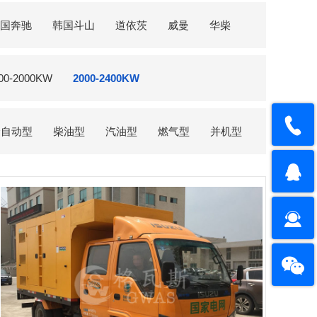
国奔驰
韩国斗山
道依茨
威曼
华柴
00-2000KW
2000-2400KW
全自动型
柴油型
汽油型
燃气型
并机型