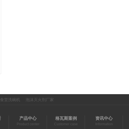
食堂洗碗机
泡沫灭火剂厂家
斯
产品中心
格瓦斯案例
资讯中心
Product center
Customer case
Information