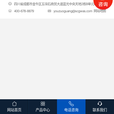

四川省成都市金牛区五块石商贸大道蓝光中央天地2栋B单元616~618
网站地图
400-678-8879
youzuoguang@scgwas.com
网站首页
产品中心
电话咨询
联系我们